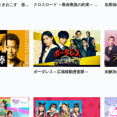
夏色の雲が恋と嵐をまきおこす 放送おっかけ全話パック
クロスロード ～救命救急の約束～ 放送おっかけ全話パック（解説放送版含む）
ボーダレス～広域移動捜査隊～