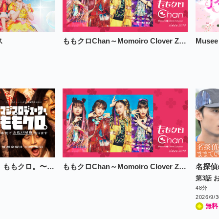
ス
ももクロChan～Momoiro Clover Z Channel～
マジプロデューサー、ももクロ。〜本気でお化け屋敷作ります〜
ももクロChan～Momoiro Clover Z Channel～
名探偵
第3話
48分
2026/9/
無料