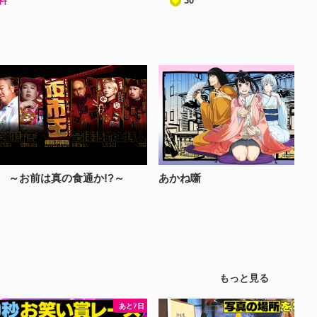
料
30
 ～お前は真の食通か!?～
あかね噺
もっと見る
あと7日