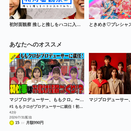
初対面観察 推しと推しをハコに入れてみた。
ときめき♡プレシャ
あなたへのオススメ
マジプロデューサー、ももクロ。〜本気でお化け屋敷作ります〜
#1 ももクロがプロデューサーに就任！初仕事はお化け屋敷!?
42分
2026/7/31配信
15
or
月額
990
円