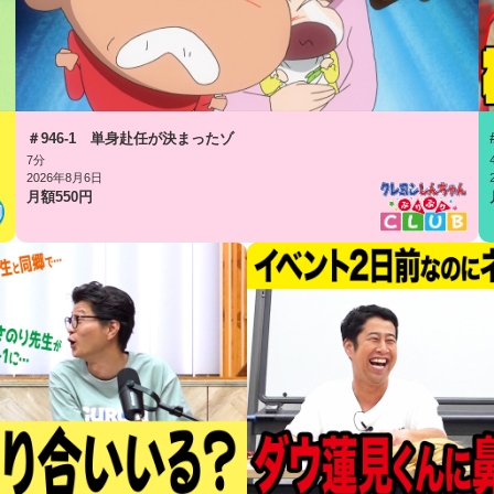
＃946-1 単身赴任が決まったゾ
7分
2026年8月6日
月額
550
円