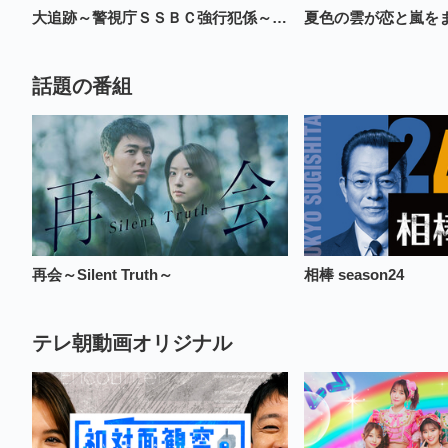
大追跡～警視庁ＳＳＢＣ強行犯係～Season2 放送おっかけ全話パック（解説放送版含む）
話題の番組
再会～Silent Truth～
相棒 season24
テレ朝動画オリジナル