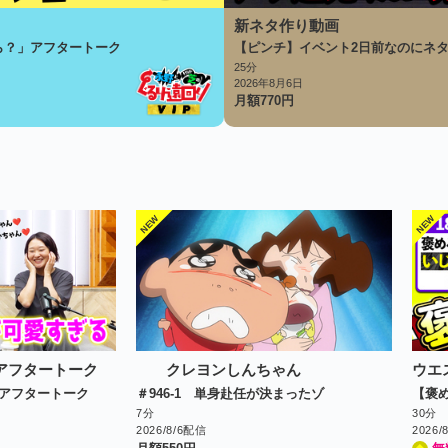
新ネタ作り動画
ら？」アフタートーク
【ピンチ】イベント2日前なのにネ
25分
2026年8月6日
月額
770
円
 アフタートーク
クレヨンしんちゃん
」アフタートーク
＃946-1 単身赴任が決まったゾ
7分
30分
2026/8/6配信
2026/