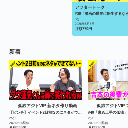
アフタートーク
#39「漫画の世界に転生するな
3分
2026年8月5日
月額
770
円
新着
孤独アジトVIP 新ネタ作り動画
孤独アジトVIP
【ピンチ】イベント2日前なのにネタができてない…
#40「褒め上手の孤独
25分
2分
2026/8/6配信
2026/8/6配信