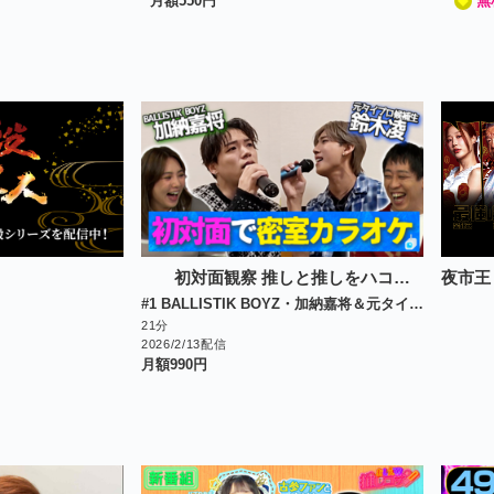
月額
550
円
無
初対面観察 推しと推しをハコに入れてみた。
夜市王
#1 BALLISTIK BOYZ・加納嘉将＆元タイプロ・鈴木凌 初対面で密室カラオケ！
21分
2026/2/13配信
月額
990
円