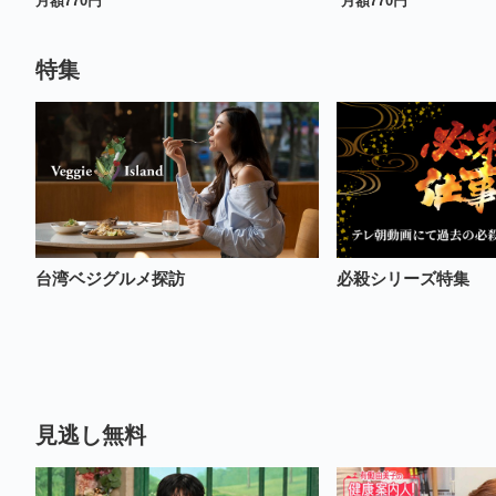
月額
770
円
月額
770
円
特集
台湾ベジグルメ探訪
必殺シリーズ特集
見逃し無料