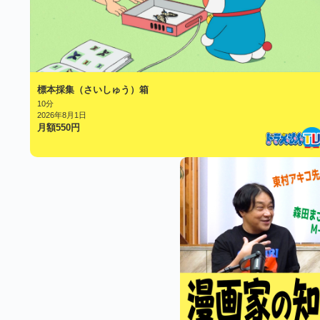
標本採集（さいしゅう）箱
10分
2026年8月1日
月額
550
円