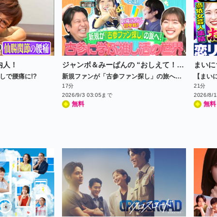
内人！
ジャンボ＆みーぱんの “おしえて！推しコサン”～新規も古参もいらっしゃ～い～
まいに
しで腰痛に!?
新規ファンが「古参ファン探し」の旅へ！【SKE48相川暖花】
【まい
17分
21分
2026/9/3 03:05まで
2026/8/
無料
無料