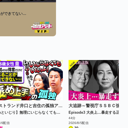
タができてない…
ウエストランド井口と吉住の孤独アジト
【褒めといじり】無理にいじらなくてもいい！／会った瞬間大好きになっちゃう人／海外で矢部さん＆ノブさんに誘われて…
44分
8/6配信
2026/8/5配信