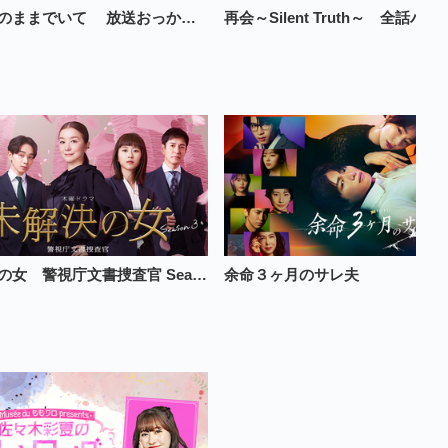
名探偵のままでいて 放送おっかけ全話パック（解説放送版含む）
未解決の女 警視庁文書捜査官 Season３
余命３ヶ月のサレ夫