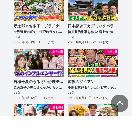
孝太郎＆ちさ子 プラチナファミリー 華麗なる一家をのぞき見
日本探求アカデミックバラエティ 火曜の良純孝太郎
世界遺産の町で、江戸時代から残る長い塀のある謎のお屋敷に潜入！一族が営んでいた今では珍しい特別な家業とは？
徳川歴代将軍を祀る“増上寺”大冒険！貴重な立ち入り禁止エリアに特別潜入！
59分
36分
2026年8月19日 18:00まで
2026年8月11日 21:00まで
あと6日
あと6日
若槻千夏のうるさい心理テスト
深夜のダイアン
謎の双子の美女はんなみいなと恋愛心理テスト！
千鳥＆東野＆キンコン＆南キャン来店 居酒屋津田でスー!!未公開連発SP
21分
21分
2026年8月12日 03:17まで
2026年8月12日 02:52まで
あと6日