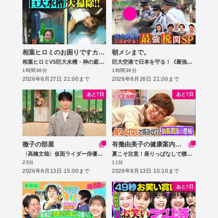
相葉ヒロミのお困りですカー？
朝メシまで。
相葉ヒロミVS巨大水槽・神の庭園・牛舎
巨大空港で日本を守る！《最強税関SP》
1時間36分
1時間36分
2026年8月27日 21:00まで
2026年8月26日 21:00まで
あと7日
あと7日
徹子の部屋
有働由美子の健康案内人！
〈高橋文哉〉仮面ライダー俳優が初登場！料理人の夢も…
夏こそ注意！座りっぱなしで腰痛に!?
23分
11分
2026年8月13日 15:00まで
2026年8月13日 10:10まで
あと7日