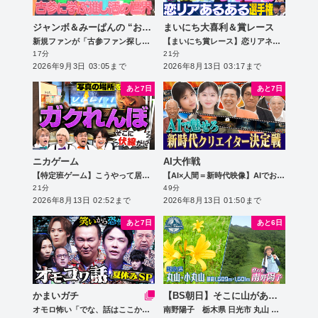
ジャンボ＆みーぱんの “おしえて！推しコサン”～新規も古参もいらっしゃ～い～
まいにち大喜利＆賞レース
新規ファンが「古参ファン探し」の旅へ！【SKE48相川暖花】
【まいにち賞レース】恋リアネタ選手権
17分
21分
2026年9月3日 03:05まで
2026年8月13日 03:17まで
あと7日
あと7日
ニカゲーム
AI大作戦
【特定班ゲーム】こうやって居場所は特定される
【AI×人間＝新時代映像】AIでお題に合った動画を作れ＆過去の受賞作品も特別紹介！
21分
49分
2026年8月13日 02:52まで
2026年8月13日 01:50まで
あと7日
あと6日
かまいガチ
【BS朝日】そこに山があるから
オモロ怖い「でな、話はここからやねん」トラビス松倉参戦！
南野陽子 栃木県 日光市 丸山 標高1689m 小丸山 標高1601m