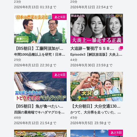
23分
20分
2026年8月13日 01:33まで
2026年8月12日 22:54まで
あと6日
【BS朝日】工藤阿須加が行く 農業始めちゃいました
大追跡～警視庁ＳＳＢＣ強行犯係～Season2
年間1000品種以上を研究！日本の農業を支える品種開発
Episode3【解説放送版】大炎上…暴走する正義
25分
44分
2026年8月12日 22:30まで
2026年9月30日 23:59まで
あと6日
【BS朝日】魚が食べたい！ ～地魚さがして3000港～
【大分朝日】大分交通130周年記念番組 良純＆村重の大分タイムトラベル～ＡＩでよみがえる廃線の記憶～
四国の最南端でキハダマグロを手釣り!?
かつて、大分県を走っていた、別大線、宇佐参宮線、耶馬渓線の3つの廃線をたどる歴史紀行
46分
45分
2026年8月12日 21:54まで
2026年9月5日 23:59まで
あと5日