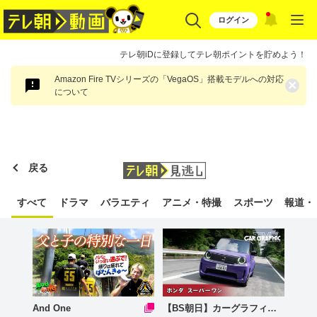
ログイン
テレ朝iDに登録してテレ朝ポイントを貯めよう！
Amazon Fire TVシリーズの「VegaOS」搭載モデルへの対応
×
について
戻る
すべて
ドラマ
バラエティ
アニメ・特撮
スポーツ
報道・
And One
【BS朝日】カーグラフィックTV