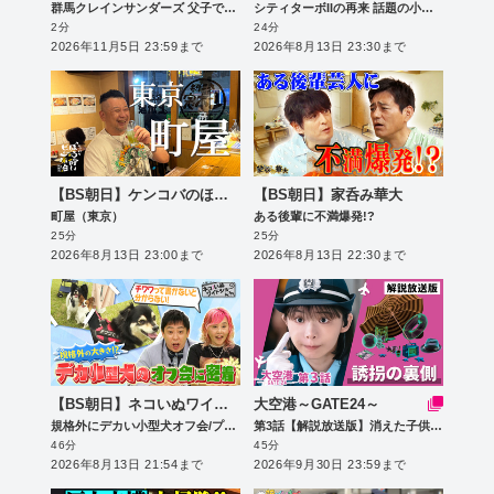
群馬クレインサンダーズ 父子で特別体験「父の日の思い出プロデュース」
シティターボIIの再来 話題の小型EV Super-ONE
2分
24分
2026年11月5日 23:59まで
2026年8月13日 23:30まで
【BS朝日】ケンコバのほろ酔いビジホ泊 全国版
【BS朝日】家呑み華大
町屋（東京）
ある後輩に不満爆発!?
25分
25分
2026年8月13日 23:00まで
2026年8月13日 22:30まで
【BS朝日】ネコいぬワイドショー
大空港～GATE24～
規格外にデカい小型犬オフ会/プロの技術で保護犬を救うボランティアトリミング
第3話【解説放送版】消えた子供と兎を追え！
46分
45分
2026年8月13日 21:54まで
2026年9月30日 23:59まで