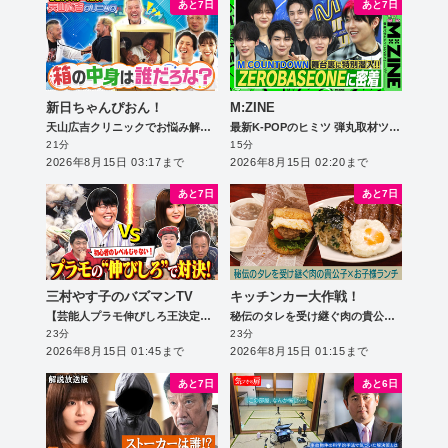
あと7日
あと7日
新日ちゃんぴおん！
M:ZINE
天山広吉クリニックでお悩み解決！引退目前SP
最新K-POPのヒミツ 弾丸取材ツアー第二弾～超人気アーティスト独占密着＆韓国No.1音楽番組大潜入SP～
21分
15分
2026年8月15日 03:17まで
2026年8月15日 02:20まで
あと7日
あと7日
三村やす子のバズマンTV
キッチンカー大作戦！
【芸能人プラモ伸びしろ王決定戦】蛙亭中野と納言幸がプラモ作りで対決！10cm×10cmの世界で“伸びしろ”を競う！
秘伝のタレを受け継ぐ肉の貴公子×お子様ランチ
23分
23分
2026年8月15日 01:45まで
2026年8月15日 01:15まで
あと7日
あと6日