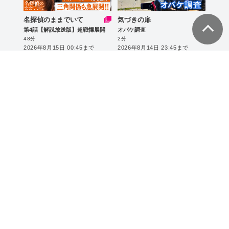
名探偵のままでいて
気づきの扉
第4話【解説放送版】超戦慄展開
オバケ調査
48分
2分
2026年8月15日 00:45まで
2026年8月14日 23:45まで
あと6日
あと6日
【BS朝日】高見沢俊彦の美味しい音楽 美しいメシ
【BS朝日】きっちりおじさんのてんやわんやクッキング
ゲスト 新浜レオン
自炊64 自家製パニーノ＆バーニャカウダ
25分
24分
2026年8月14日 23:00まで
2026年8月14日 22:30まで
マツコ＆有吉 かりそめ天国
長嶋一茂＆サバンナ高橋のザワつく！路線バスで寄り道の旅
マツコのTシャツ洗濯事情 たくろうの滋賀の魅力プレゼンツアー
日本橋の百貨店デパ地下＆横浜巨大地下街で売り切れ必至グルメを巡ってクイズ対決！