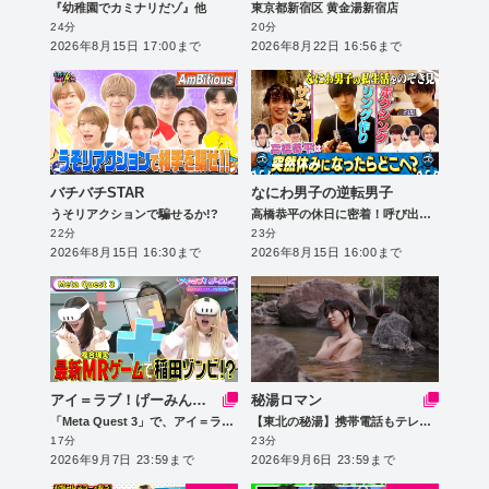
『幼稚園でカミナリだゾ』他
東京都新宿区 黄金湯新宿店
24分
20分
2026年8月15日 17:00まで
2026年8月22日 16:56まで
バチバチSTAR
なにわ男子の逆転男子
うそリアクションで騙せるか!?
高橋恭平の休日に密着！呼び出した仲良しのある人とは!?
22分
23分
2026年8月15日 16:30まで
2026年8月15日 16:00まで
アイ＝ラブ！げーみんぐ ～〇〇さんがオンラインになりました～
秘湯ロマン
「Meta Quest 3」で、アイ＝ラブ！げーみんぐ!!
【東北の秘湯】携帯電話もテレビの電波も届かない秘湯中の秘湯を目指します
17分
23分
2026年9月7日 23:59まで
2026年9月6日 23:59まで