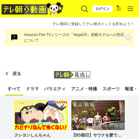
ログイン
テレ朝iDに登録してテレ朝ポイントを貯めよう！
Amazon Fire TVシリーズの「VegaOS」搭載モデルへの対応
×
について
戻る
すべて
ドラマ
バラエティ
アニメ・特撮
スポーツ
報道・
クレヨンしんちゃん
【BS朝日】サウナを愛でたい